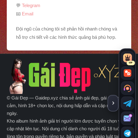
💬
Telegram
📧
Email
Đội ngũ của chúng tôi sẽ phản hồi nhanh chóng và
hỗ trợ chi tiết về các hình thức quảng bá phù hợp.
VIP
© Gái Đẹp — Gaidep.xyz chia sẻ ảnh gái đẹp, gái xinh gợi
cảm, hình 18+ chọn lọc, nội dung hấp dẫn và cập nhật mỗi
ẨN THA
ngày.
Kho album hình ảnh giải trí người lớn được tuyển chọn và
cập nhật liên tục. Nội dung chỉ dành cho người đủ 18 tuổi. Vui
lòng tôn trọng quyền riêng tư, bản quyền và pháp luật tại nơi